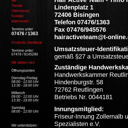
Wir
Trends
Lindenplatz 1
Onlineshop
72406 Bisingen
Kontakt
Telefon 07476/1363
Impressum
Fax 07476/945576
Termine unter:
07476 / 1363
hairactiveteam@t-online
Praxis für Zweithaar
Umsatzsteuer-Identifik
Termine unter:
07476 / 9145290
gemäß §27 a Umsatzsteue
Wir stellen ein!
Zuständige Handwerksk
Öffnungszeiten
Handwerkskammer Reutli
Dienstag-Freitag
Hindenburgstr. 58
08:00 - 12:00 Uhr
13:30 - 18:00 Uhr
72762 Reutlingen
Mittwoch
Betriebs Nr. 0044181
09:00 - 12:00 Uhr
13:30 - 19:00 Uhr
Innungsmitglied:
Samstag
08:00 - 12:00 Uhr
Friseur-Innung Zollernalb 
Spezialisten e.V.
Wir unterstützen: